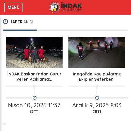
MENÜ
HABER
AKIŞI
ıp Alarmı:
Genç İndak Resmen
İNDAK, 19 Ekip A
ferber..
Kuruldu
2’ncilik Elde 
2025 8:03
Aralık 2, 2025 10:14
Ekim 20, 202
m
am
am