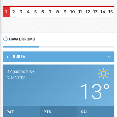
1
2
3
4
5
6
7
8
9
10
11
12
13
14
15
HAVA DURUMU
BURSA
8 Ağustos 2026
CUMARTESİ
13°
PAZ
PTS
SAL