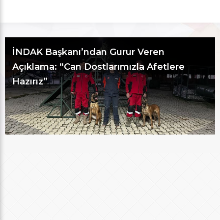
ren
İnegöl’de Kayıp Alarmı: Ekipler 
fetlere
Oldu, Yiğit Bulundu