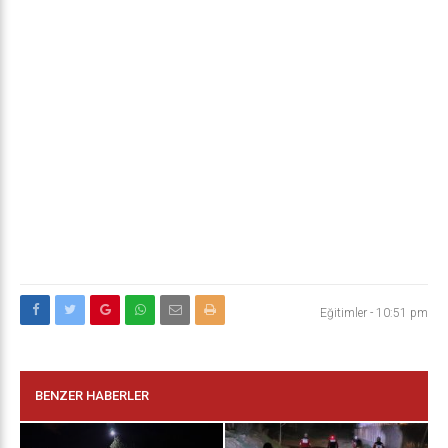
Eğitimler
-
10:51 pm
BENZER HABERLER