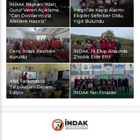
İNDAK Başkanı’ndan
Gurur Veren Açıklama:
İnegöl’de Kayıp Alarmı:
“Can Dostlarımızla
Ekipler Seferber Oldu,
Afetlere Hazırız”
Yiğit Bulundu
Genç İndak Resmen
İNDAK, 19 Ekip Arasında
Kuruldu
2’ncilik Elde Etti!
Afet Farkındalık
Tatbikatları Devam
Ediyor
İNDAK Yarı Finalde!