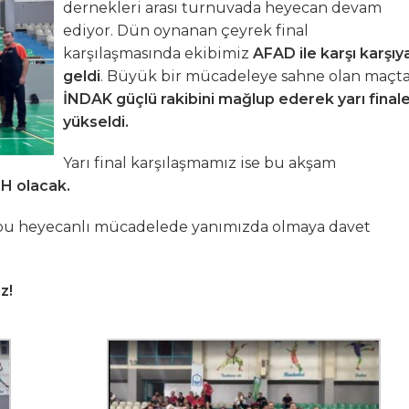
dernekleri arası turnuvada heyecan devam
ediyor. Dün oynanan çeyrek final
ize Yoğun İlgi
karşılaşmasında ekibimiz
AFAD ile karşı karşıy
geldi
. Büyük bir mücadeleye sahne olan maçt
 Tatbikatı
İNDAK güçlü rakibini mağlup ederek yarı final
yükseldi.
iyeti
Yarı final karşılaşmamız ise bu akşam
HH olacak.
 bu heyecanlı mücadelede yanımızda olmaya davet
z!