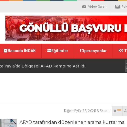
Video Galeri
Fot
Basında İNDAK
Eğitimler
Operasyonlar
K9 T
a Yayla’da Bölgesel AFAD Kampına Katıldı
 Depremi Sonrası Kapsamlı Tatbikat
 Yoğun Müdahale
 Katıyor
Diğer
-
Eylül 23, 2025 8:54 am
A
AFAD tarafından düzenlenen arama kurtarma
ğitim İçin Sahaya İndi