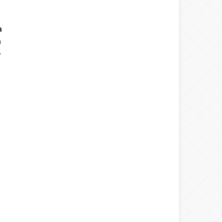
a
a
e