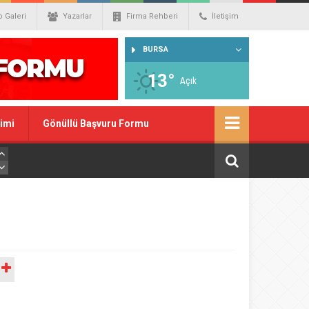
o Galeri
Yazarlar
Firma Rehberi
İletişim
BURSA
13°
Açık
imi
Gönüllü Başvuru Formu
A