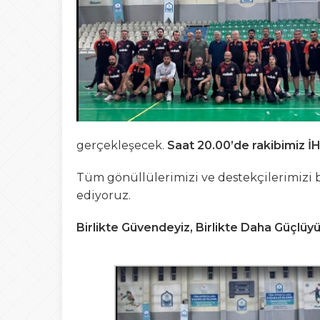
19:39
İNDAK Eğitimlerim
05:11
Diyanet’te Deprem
04:24
Hasan Dağı Faal
gerçekleşecek.
Saat 20.00’de rakibimiz İ
Tüm gönüllülerimizi ve destekçilerimizi
ediyoruz.
Birlikte Güvendeyiz, Birlikte Daha Güçlüyü