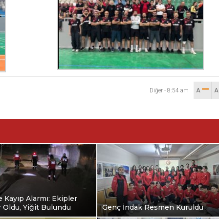
Diğer
-
8:54 am
A
e Kayıp Alarmı: Ekipler
 Oldu, Yiğit Bulundu
Genç İndak Resmen Kuruldu