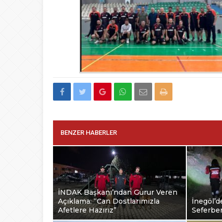
BENZER HABERLER
İNDAK Başkanı’ndan Gurur Veren
Açıklama: “Can Dostlarımızla
İnegöl’d
Afetlere Hazırız”
Seferber