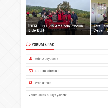
İNDAK, 19 Ekip Arasında 2’ncilik
Afet Far
Elde Etti!
Devam E
YORUM
BIRAK