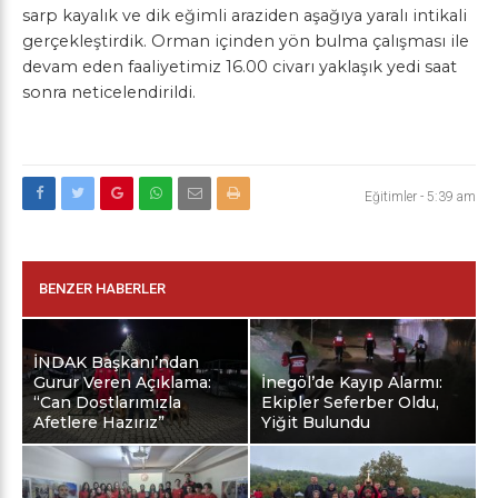
sarp kayalık ve dik eğimli araziden aşağıya yaralı intikali
gerçekleştirdik. Orman içinden yön bulma çalışması ile
devam eden faaliyetimiz 16.00 civarı yaklaşık yedi saat
sonra neticelendirildi.
Eğitimler
-
5:39 am
BENZER HABERLER
İNDAK Başkanı’ndan
Gurur Veren Açıklama:
İnegöl’de Kayıp Alarmı:
“Can Dostlarımızla
Ekipler Seferber Oldu,
Afetlere Hazırız”
Yiğit Bulundu