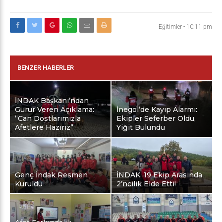
Eğitimler
-
10:11 pm
BENZER HABERLER
İNDAK Başkanı’ndan
Gurur Veren Açıklama:
İnegöl’de Kayıp Alarmı:
“Can Dostlarımızla
Ekipler Seferber Oldu,
Afetlere Hazırız”
Yiğit Bulundu
Genç İndak Resmen
İNDAK, 19 Ekip Arasında
Kuruldu
2’ncilik Elde Etti!