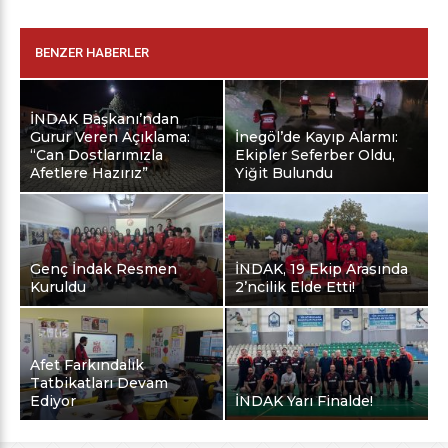
BENZER HABERLER
İNDAK Başkanı’ndan
Gurur Veren Açıklama:
İnegöl’de Kayıp Alarmı:
“Can Dostlarımızla
Ekipler Seferber Oldu,
Afetlere Hazırız”
Yiğit Bulundu
Genç İndak Resmen
İNDAK, 19 Ekip Arasında
Kuruldu
2’ncilik Elde Etti!
Afet Farkındalık
Tatbikatları Devam
Ediyor
İNDAK Yarı Finalde!