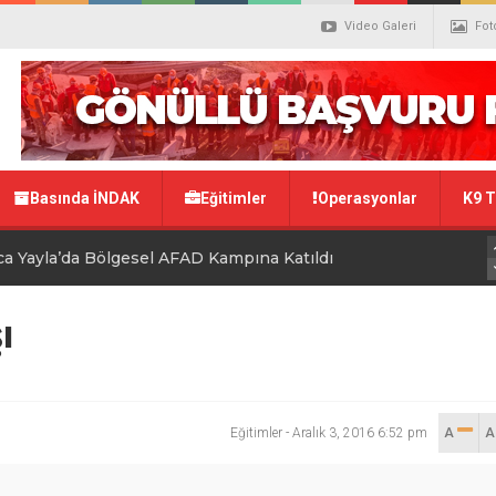
Video Galeri
Fot
Basında İNDAK
Eğitimler
Operasyonlar
K9 T
a Yayla’da Bölgesel AFAD Kampına Katıldı
 Depremi Sonrası Kapsamlı Tatbikat
ı
 Yoğun Müdahale
 Katıyor
Eğitimler
-
Aralık 3, 2016 6:52 pm
A
ğitim İçin Sahaya İndi