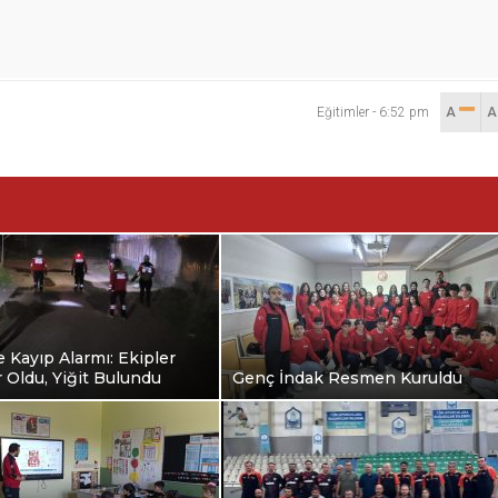
Eğitimler
-
6:52 pm
A
e Kayıp Alarmı: Ekipler
 Oldu, Yiğit Bulundu
Genç İndak Resmen Kuruldu