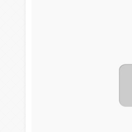
19:39
İNDAK Eğitimlerim
05:11
Diyanet’te Deprem
04:24
Hasan Dağı Faal