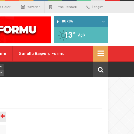
o Galeri
Yazarlar
Firma Rehberi
İletişim
BURSA
13°
Açık
imi
Gönüllü Başvuru Formu
A