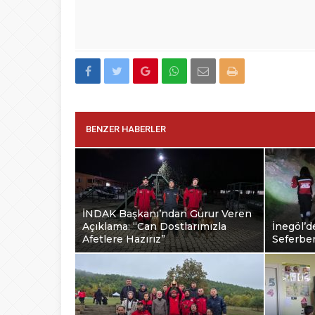
BENZER HABERLER
İNDAK Başkanı’ndan Gurur Veren
Açıklama: “Can Dostlarımızla
İnegöl’d
Afetlere Hazırız”
Seferber