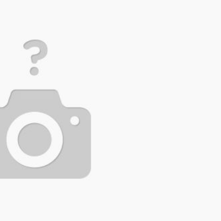
ize Yoğun İlgi
 Tatbikatı
iyeti