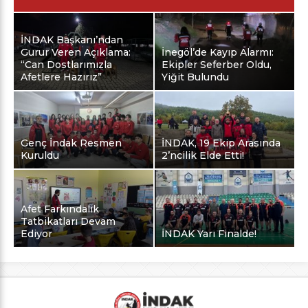
İNDAK Başkanı’ndan
Gurur Veren Açıklama:
İnegöl’de Kayıp Alarmı:
“Can Dostlarımızla
Ekipler Seferber Oldu,
Afetlere Hazırız”
Yiğit Bulundu
Genç İndak Resmen
İNDAK, 19 Ekip Arasında
Kuruldu
2’ncilik Elde Etti!
Afet Farkındalık
Tatbikatları Devam
Ediyor
İNDAK Yarı Finalde!