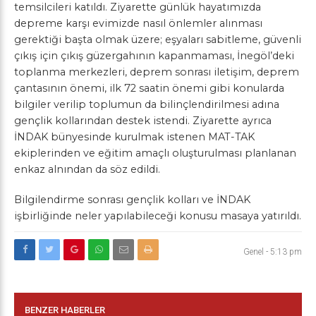
temsilcileri katıldı. Ziyarette günlük hayatımızda
depreme karşı evimizde nasıl önlemler alınması
gerektiği başta olmak üzere; eşyaları sabitleme, güvenli
çıkış için çıkış güzergahının kapanmaması, İnegöl’deki
toplanma merkezleri, deprem sonrası iletişim, deprem
çantasının önemi, ilk 72 saatin önemi gibi konularda
bilgiler verilip toplumun da bilinçlendirilmesi adına
gençlik kollarından destek istendi. Ziyarette ayrıca
İNDAK bünyesinde kurulmak istenen MAT-TAK
ekiplerinden ve eğitim amaçlı oluşturulması planlanan
enkaz alnından da söz edildi.
Bilgilendirme sonrası gençlik kolları ve İNDAK
işbirliğinde neler yapılabileceği konusu masaya yatırıldı.
Genel
-
5:13 pm
BENZER HABERLER