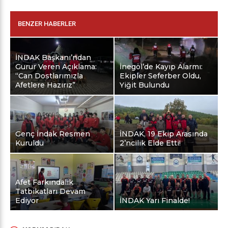
BENZER HABERLER
İNDAK Başkanı’ndan
Gurur Veren Açıklama:
İnegöl’de Kayıp Alarmı:
“Can Dostlarımızla
Ekipler Seferber Oldu,
Afetlere Hazırız”
Yiğit Bulundu
Genç İndak Resmen
İNDAK, 19 Ekip Arasında
Kuruldu
2’ncilik Elde Etti!
Afet Farkındalık
Tatbikatları Devam
Ediyor
İNDAK Yarı Finalde!