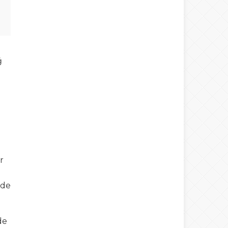
ğ
r
 de
de