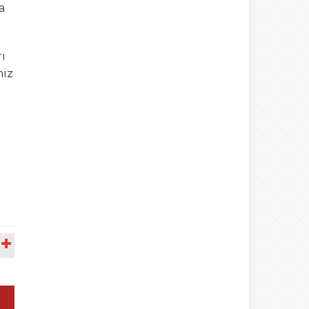
a
ı
miz
A