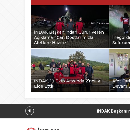
İNDAK Başkanı’ndan Gurur Veren
Açıklama: “Can Dostlarımızla
İnegöl’d
Afetlere Hazırız”
Seferber
İNDAK, 19 Ekip Arasında 2’ncilik
Afet Far
Elde Etti!
Devam E
İNDAK Başkanı’n
İnegö