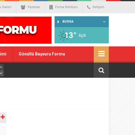
o Galeri
Yazarlar
Firma Rehberi
İletişim
BURSA
13°
Açık
imi
Gönüllü Başvuru Formu
A