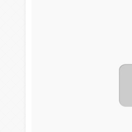
04:24
Hasan Dağı Faal