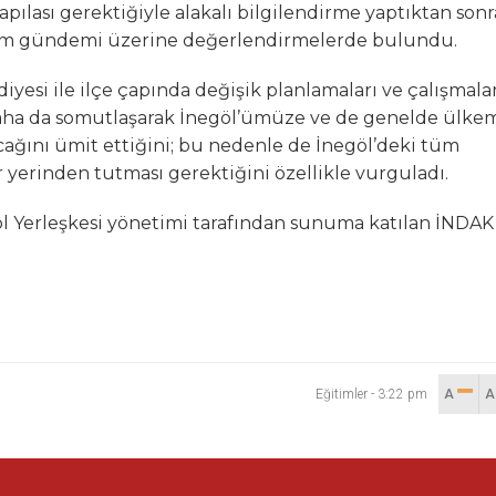
apılası gerektiğiyle alakalı bilgilendirme yaptıktan sonr
prem gündemi üzerine değerlendirmelerde bulundu.
esi ile ilçe çapında değişik planlamaları ve çalışmalar
aha da somutlaşarak İnegöl’ümüze ve de genelde ülke
ağını ümit ettiğini; bu nedenle de İnegöl’deki tüm
 yerinden tutması gerektiğini özellikle vurguladı.
öl Yerleşkesi yönetimi tarafından sunuma katılan İNDAK
Eğitimler
-
3:22 pm
A