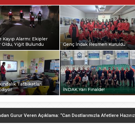
e Kayıp Alarmı: Ekipler
 Oldu, Yiğit Bulundu
Genç İndak Resmen Kuruldu
kındalık Tatbikatları
diyor
İNDAK Yarı Finalde!
dan Gurur Veren Açıklama: “Can Dostlarımızla Afetlere Hazırız
l’de Kayıp Alarmı: Ekipler Seferber Oldu, Yiğit Bulundu
09.12.202